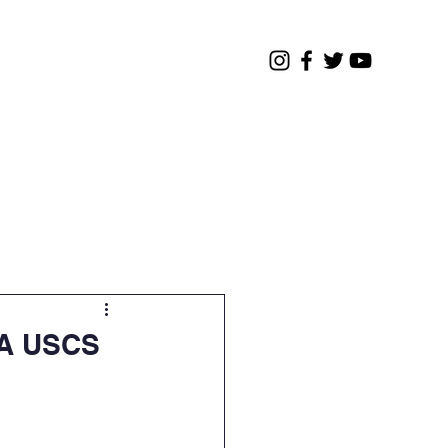
os
Contato
Restrito
A USCS