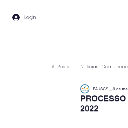
Login
Home
Sobre nós
C
All Posts
Notícias | Comunica
FAUSCS _
9 de ma
PROCESSO 
2022