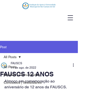
Post
All Posts
FAUSCS
All Posts
11 de ago. de 2022
FAUSCS 12 ANOS
Notícias | Comunicados
Almoço em comemoração ao 
Concursos | Vestibulares
aniversário de 12 anos da FAUSCS.