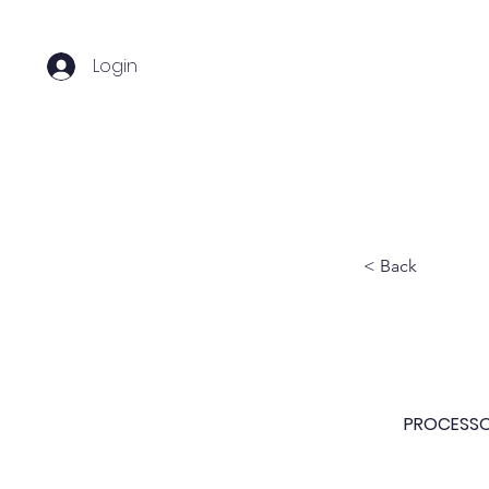
Login
Home
Sobre nós
C
< Back
PROCESSO 