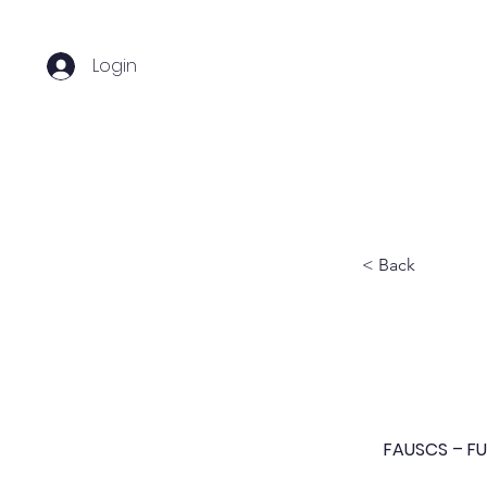
Login
Home
Sobre nós
C
< Back
FAUSCS – F