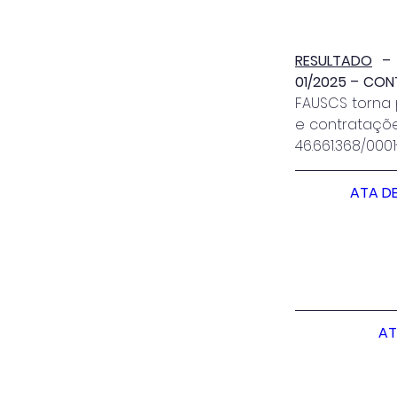
RESULTADO
 –
01/2025 – CON
FAUSCS torna 
e contratações
46.661.368/00
ATA DE
AT