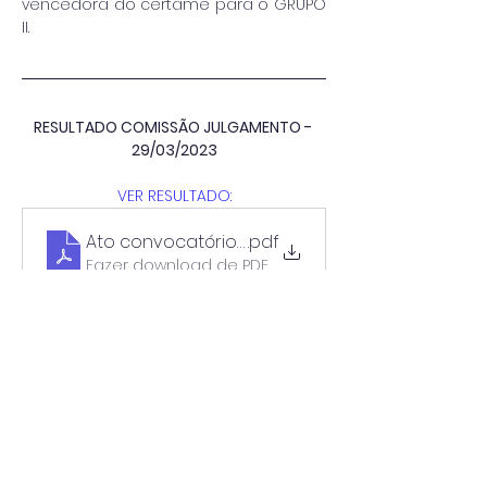
vencedora do certame para o GRUPO 
II.
RESULTADO COMISSÃO JULGAMENTO - 
29/03/2023
VER RESULTADO:
Ato convocatório n. 07-2023 - RESULTADO COM
.pdf
Fazer download de PDF • 1.82MB
PROCESSO DE COMPRAS Nº 048/2023 
MODALIDADE – CONTRATAÇÃO ESPECIAL